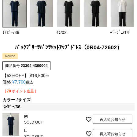
ﾈｲﾋﾞｰ/36
ｸﾛ/02
ﾍﾞｰｼﾞｭ/14
ﾊﾞｯｸﾌﾟﾘｰﾂﾊﾟﾝﾂｾｯﾄｱｯﾌﾟﾄﾞﾚｽ（0R04-72602）
Rewde
商品番号
23304-4300004
【53%OFF】
¥
16,500
⇒
価格
¥
7,700
税込
[
70
ポイント進呈 ]
カラー
サイズ
ﾈｲﾋﾞｰ/36
M
再入荷お知らせ
SOLD OUT
L
再入荷お知らせ
SOLD OUT