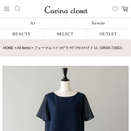
HOME
All Items
フォーマル
ﾊﾞｯｸﾌﾟﾘｰﾂﾊﾟﾝﾂｾｯﾄｱｯﾌﾟﾄﾞﾚｽ（0R04-72602）