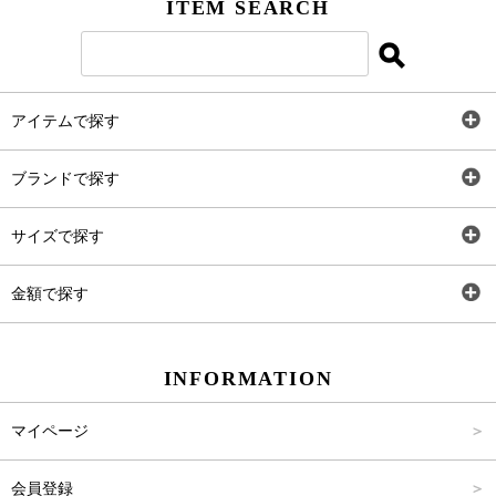
ITEM SEARCH
アイテムで探す
全アイテム
ブランドで探す
トップス
AT
サイズで探す
ワンピース
Rewde
SS
金額で探す
スカート
Carina Beauty
S
～2,000円
INFORMATION
パンツ
Carina Select
M
2,001円～4,000円
マイページ
アウター
Carina Outlet
L
4,001円～6,000円
会員登録