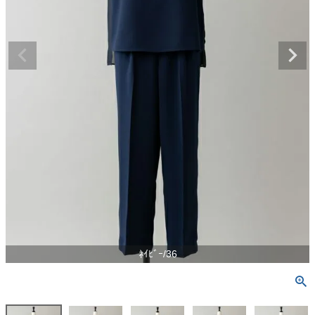
ﾈｲﾋﾞｰ/36