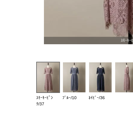
ｽﾓｰｷｰﾋ
ｽﾓｰｷｰﾋﾟﾝ
ﾌﾞﾙｰ/10
ﾈｲﾋﾞｰ/36
ｸ/37