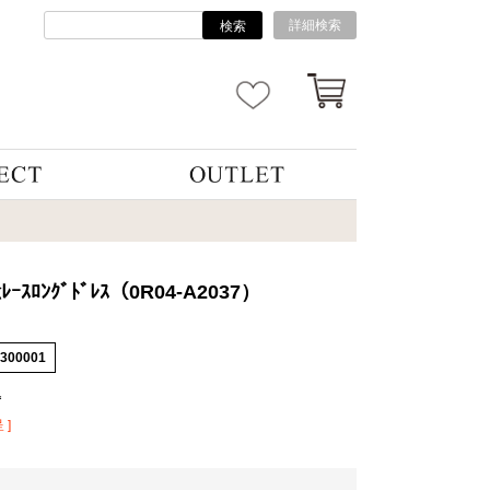
詳細検索
検索
ﾚｰｽﾛﾝｸﾞﾄﾞﾚｽ（0R04-A2037）
4300001
込
 ]