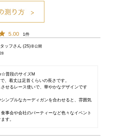
5.00
1
ﾌﾞﾙｰ/10
タッフ
25
非公開
28
m☆普段のサイズM

で、着丈は足首くらいの長さです。

じさせるレース使いで、華やかなデザインです
やシンプルなカーディガンを合わせると、雰囲気
、食事会や会社のパーティーなど色々なイベント
けます。