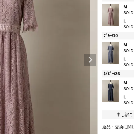
M
SOLD
L
SOLD
ﾌﾞﾙｰ/10
M
SOLD
L
SOLD
ﾈｲﾋﾞｰ/36
M
SOLD
L
SOLD
申し訳ご
返品・交換に関