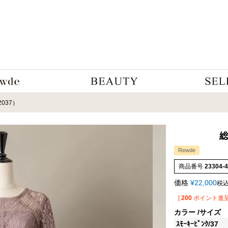
A2037）
総
Rewde
商品番号
23304-
価格
¥
22,000
税
[
200
ポイント進呈
カラー
サイズ
ｽﾓｰｷｰﾋﾟﾝｸ/37