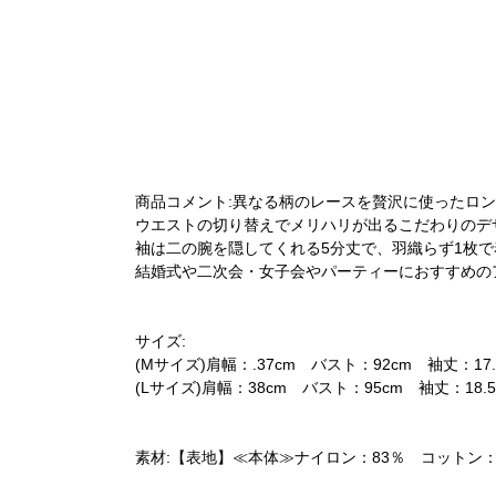
商品コメント:異なる柄のレースを贅沢に使ったロ
ウエストの切り替えでメリハリが出るこだわりのデ
袖は二の腕を隠してくれる5分丈で、羽織らず1枚
結婚式や二次会・女子会やパーティーにおすすめの
サイズ:
(Mサイズ)肩幅：.37cm バスト：92cm 袖丈：17.
(Lサイズ)肩幅：38cm バスト：95cm 袖丈：18.5
素材:【表地】≪本体≫ナイロン：83％ コットン：