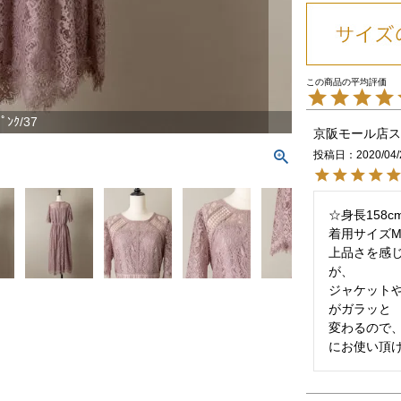
ﾟﾝｸ/37
京阪モール店ス
投稿日
2020/04/
☆身長158c
着用サイズM
上品さを感
が、

ジャケット
がガラッと

変わるので
にお使い頂