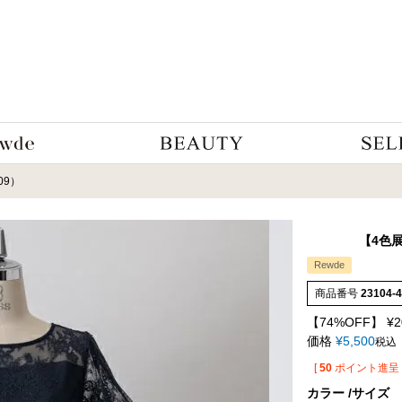
509）
【4色
Rewde
商品番号
23104-
【74%OFF】
¥
2
価格
¥
5,500
税込
[
50
ポイント進呈 
カラー
サイズ