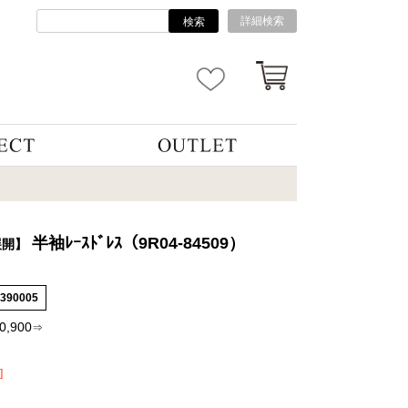
詳細検索
検索
半袖ﾚｰｽﾄﾞﾚｽ（9R04-84509）
展開】
4390005
0,900
⇒
]