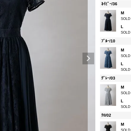
ﾈｲﾋﾞｰ/36
M
SOLD
L
SOLD
ﾌﾞﾙｰ/10
M
SOLD
L
SOLD
ｸﾞﾚｰ/03
M
SOLD
L
SOLD
ｸﾛ/02
M
SOLD