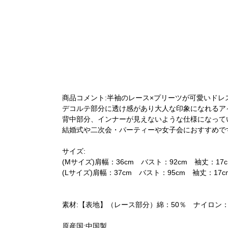
商品コメント:半袖のレース×プリーツが可愛いドレ
デコルテ部分に透け感があり大人な印象になれるア
背中部分、インナーが見えないような仕様になって
結婚式や二次会・パーティーや女子会におすすめで
サイズ:
(Mサイズ)肩幅：36cm バスト：92cm 袖丈：17
(Lサイズ)肩幅：37cm バスト：95cm 袖丈：17
素材:【表地】（レース部分）綿：50％ ナイロン：
原産国:中国製