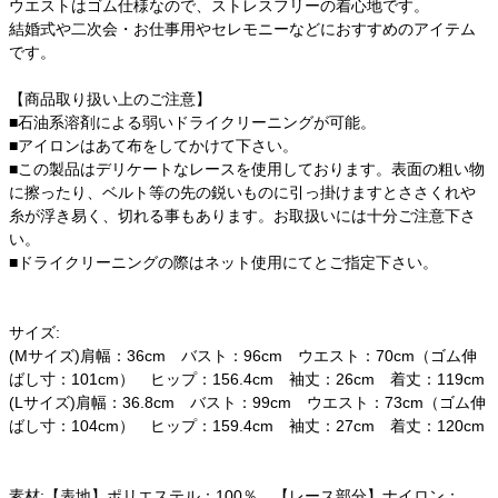
ウエストはゴム仕様なので、ストレスフリーの着心地です。
結婚式や二次会・お仕事用やセレモニーなどにおすすめのアイテム
です。
【商品取り扱い上のご注意】
■石油系溶剤による弱いドライクリーニングが可能。
■アイロンはあて布をしてかけて下さい。
■この製品はデリケートなレースを使用しております。表面の粗い物
に擦ったり、ベルト等の先の鋭いものに引っ掛けますとささくれや
糸が浮き易く、切れる事もあります。お取扱いには十分ご注意下さ
い。
■ドライクリーニングの際はネット使用にてとご指定下さい。
サイズ:
(Mサイズ)肩幅：36cm バスト：96cm ウエスト：70cm（ゴム伸
ばし寸：101cm） ヒップ：156.4cm 袖丈：26cm 着丈：119cm
(Lサイズ)肩幅：36.8cm バスト：99cm ウエスト：73cm（ゴム伸
ばし寸：104cm） ヒップ：159.4cm 袖丈：27cm 着丈：120cm
素材:【表地】ポリエステル：100％ 【レース部分】ナイロン：