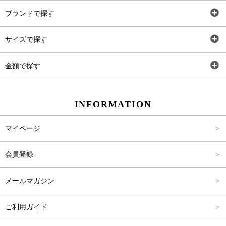
全アイテム
ブランドで探す
トップス
AT
サイズで探す
ワンピース
Rewde
SS
金額で探す
スカート
Carina Beauty
S
～2,000円
INFORMATION
パンツ
Carina Select
M
2,001円～4,000円
マイページ
アウター
Carina Outlet
L
4,001円～6,000円
会員登録
アクセサリー
FREE
6,001円～8,000円
メールマガジン
8,001円～10,000円
ご利用ガイド
10,001円～15,000円