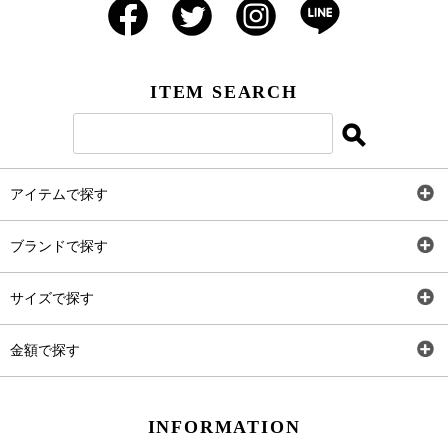
ITEM SEARCH
アイテムで探す
全アイテム
ブランドで探す
トップス
AT
サイズで探す
ワンピース
Rewde
SS
金額で探す
スカート
Carina Beauty
S
～2,000円
INFORMATION
パンツ
Carina Select
M
2,001円～4,000円