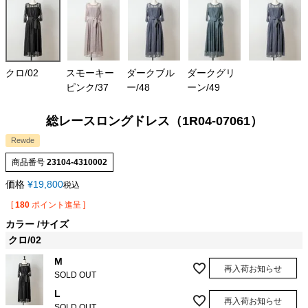
クロ/02
スモーキー
ダークブル
ダークグリ
ピンク/37
ー/48
ーン/49
総レースロングドレス（1R04-07061）
Rewde
商品番号
23104-4310002
価格
¥
19,800
税込
[
180
ポイント進呈 ]
カラー
サイズ
クロ/02
M
再入荷お知らせ
SOLD OUT
L
再入荷お知らせ
SOLD OUT