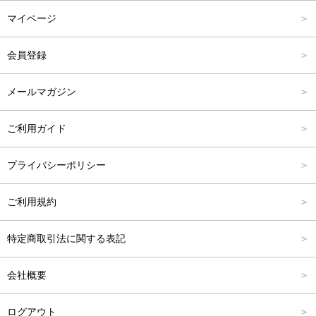
マイページ
アウター
Carina Outlet
L
4,001円～6,000円
会員登録
アクセサリー
FREE
6,001円～8,000円
メールマガジン
8,001円～10,000円
ご利用ガイド
10,001円～15,000円
プライバシーポリシー
15,001円～20,000円
ご利用規約
20,001円～25,000円
特定商取引法に関する表記
25,001円～
会社概要
ログアウト