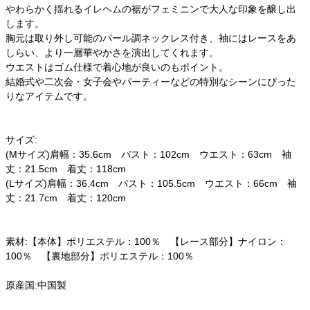
やわらかく揺れるイレヘムの裾がフェミニンで大人な印象を醸し出
します。
胸元は取り外し可能のパール調ネックレス付き、袖にはレースをあ
しらい、より一層華やかさを演出してくれます。
ウエストはゴム仕様で着心地が良いのもポイント。
結婚式や二次会・女子会やパーティーなどの特別なシーンにぴった
りなアイテムです。
サイズ:
(Mサイズ)肩幅：35.6cm バスト：102cm ウエスト：63cm 袖
丈：21.5cm 着丈：118cm
(Lサイズ)肩幅：36.4cm バスト：105.5cm ウエスト：66cm 袖
丈：21.7cm 着丈：120cm
素材:【本体】ポリエステル：100％ 【レース部分】ナイロン：
100％ 【裏地部分】ポリエステル：100％
原産国:中国製