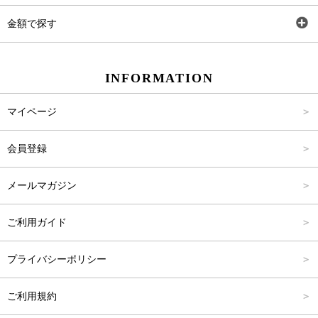
ワンピース
Rewde
SS
金額で探す
スカート
Carina Beauty
S
～2,000円
INFORMATION
パンツ
Carina Select
M
2,001円～4,000円
マイページ
アウター
Carina Outlet
L
4,001円～6,000円
会員登録
アクセサリー
FREE
6,001円～8,000円
メールマガジン
8,001円～10,000円
ご利用ガイド
10,001円～15,000円
プライバシーポリシー
15,001円～20,000円
ご利用規約
20,001円～25,000円