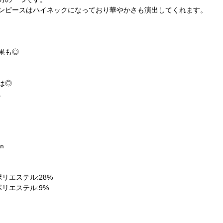
ンピースはハイネックになっており華やかさも演出してくれます。
果も◎
は◎
。
㎝
リエステル:28%
リエステル:9%