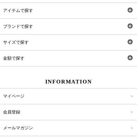
アイテムで探す
全アイテム
ブランドで探す
トップス
AT
サイズで探す
ワンピース
Rewde
SS
金額で探す
スカート
Carina Beauty
S
～2,000円
INFORMATION
パンツ
Carina Select
M
2,001円～4,000円
マイページ
アウター
Carina Outlet
L
4,001円～6,000円
会員登録
アクセサリー
FREE
6,001円～8,000円
メールマガジン
8,001円～10,000円