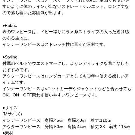
インナーワンピースはノースリーブできれいめに。単品でも使いや
すいように体のラインが出ないストレートシルエット。ロング丈な
ので落ち着いた雰囲気が出ます。
●Fabric
表のワンピースは、ドビー織りにラメ糸ストライプの入った透け感
のある生地に。
インナーワンピースはストレッチ性に富んだ素材です。
●Styling
付属のベルトでウエストマークし、よりレディライクな着こなしも
おすすめです。
アウターワンピースはロングカーデとしても◎年中使える嬉しいア
イテムです。
インナーワンピ－スは×ニットカーデやジャケットなどと合わせても
OK。ON・OFF問わず使いやすいワンピースです。
●サイズ
(Mサイズ）
インナーワンピース 身幅:45㎝ 肩幅:40㎝ 着丈:110㎝
アウターワンピース 身幅:50㎝ 肩幅:44㎝ 袖丈:38 着丈:115㎝
●素材