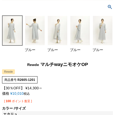
ブルー
ブルー
ブルー
ブルー
マルチwayニモオケOP
Rewde
Rewde
商品番号
R2605-1201
【30％OFF】
¥
14,300
⇒
価格
¥
10,010
税込
[
100
ポイント進呈 ]
カラー
サイズ
エクリュ