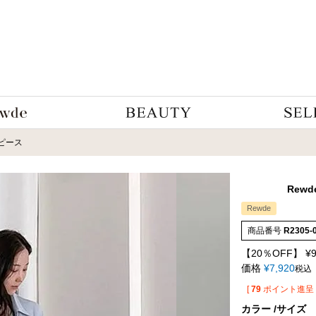
ピース
Rewd
Rewde
商品番号
R2305-
【20％OFF】
¥
価格
¥
7,920
税込
[
79
ポイント進呈 
カラー
サイズ