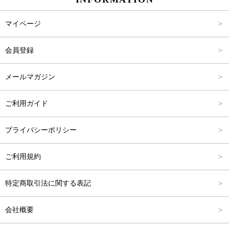
パンツ
Carina Select
M
2,001円～4,000円
マイページ
アウター
Carina Outlet
L
4,001円～6,000円
会員登録
アクセサリー
FREE
6,001円～8,000円
メールマガジン
8,001円～10,000円
ご利用ガイド
10,001円～15,000円
プライバシーポリシー
15,001円～20,000円
ご利用規約
20,001円～25,000円
特定商取引法に関する表記
25,001円～
会社概要