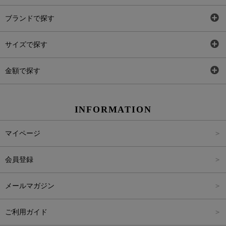
全アイテム
ブランドで探す
トップス
AT
サイズで探す
ワンピース
Rewde
SS
金額で探す
スカート
Carina Beauty
S
～2,000円
INFORMATION
パンツ
Carina Select
M
2,001円～4,000円
マイページ
アウター
Carina Outlet
L
4,001円～6,000円
会員登録
アクセサリー
FREE
6,001円～8,000円
メールマガジン
8,001円～10,000円
ご利用ガイド
10,001円～15,000円