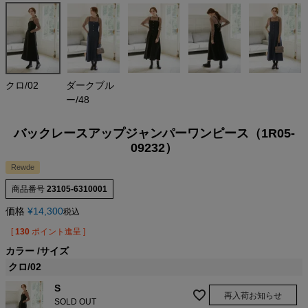
クロ/02
ダークブル
ー/48
バックレースアップジャンパーワンピース（1R05-
09232）
Rewde
商品番号
23105-6310001
価格
¥
14,300
税込
[
130
ポイント進呈 ]
カラー
サイズ
クロ/02
S
再入荷お知らせ
SOLD OUT