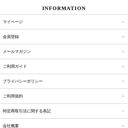
INFORMATION
パンツ
Carina Select
M
2,001円～4,000円
マイページ
アウター
Carina Outlet
L
4,001円～6,000円
会員登録
アクセサリー
FREE
6,001円～8,000円
メールマガジン
8,001円～10,000円
ご利用ガイド
10,001円～15,000円
プライバシーポリシー
15,001円～20,000円
ご利用規約
20,001円～25,000円
特定商取引法に関する表記
25,001円～
会社概要