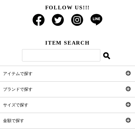
FOLLOW US!!!
ITEM SEARCH
アイテムで探す
全アイテム
ブランドで探す
トップス
AT
サイズで探す
ワンピース
Rewde
SS
金額で探す
スカート
Carina Beauty
S
～2,000円