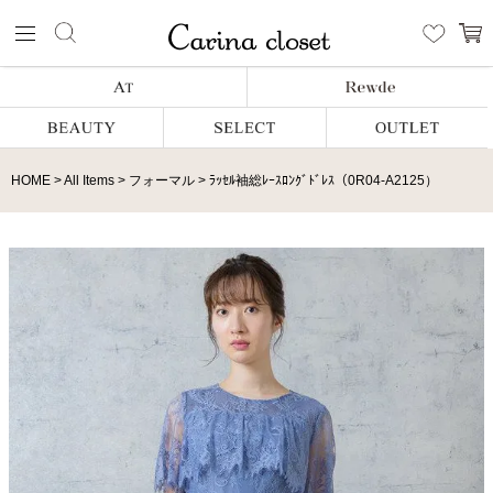
HOME
All Items
フォーマル
ﾗｯｾﾙ袖総ﾚｰｽﾛﾝｸﾞﾄﾞﾚｽ（0R04-A2125）