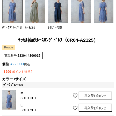
ﾀﾞｰｸﾌﾞﾙｰ/48
ｶｰｷ/25
ﾈｲﾋﾞｰ/36
ﾗｯｾﾙ袖総ﾚｰｽﾛﾝｸﾞﾄﾞﾚｽ（0R04-A2125）
Rewde
商品番号
23304-4300015
価格
¥
22,000
税込
[
200
ポイント進呈 ]
カラー
サイズ
ﾀﾞｰｸﾌﾞﾙｰ/48
M
再入荷お知らせ
SOLD OUT
L
再入荷お知らせ
SOLD OUT