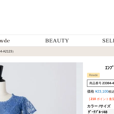
04-A2123）
ｴﾝﾌ
Rewde
商品番号
23304-
価格
¥
23,100
税
[
210
ポイント進呈
カラー
サイズ
ﾀﾞｰｸﾌﾞﾙｰ/48