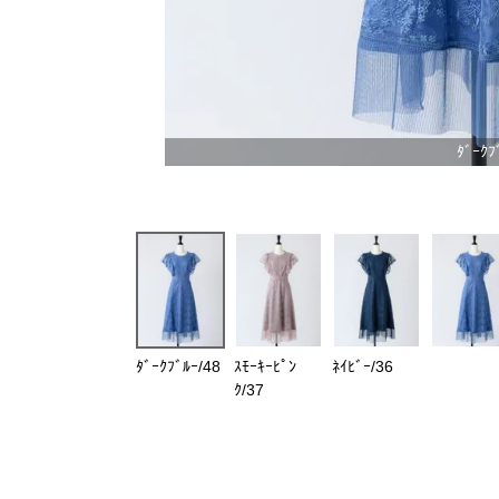
ﾀﾞｰｸﾌ
ﾀﾞｰｸﾌﾞﾙｰ/48
ｽﾓｰｷｰﾋﾟﾝ
ﾈｲﾋﾞｰ/36
ｸ/37