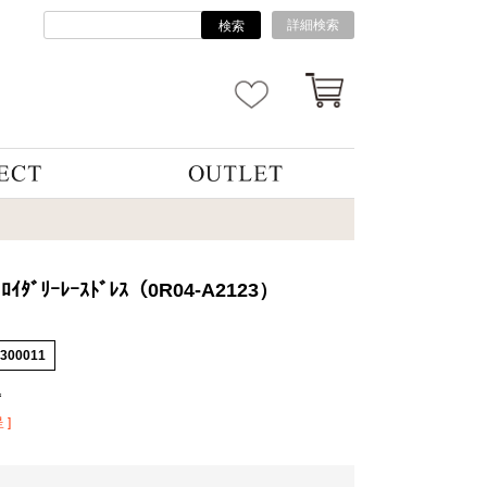
詳細検索
検索
ﾞﾛｲﾀﾞﾘｰﾚｰｽﾄﾞﾚｽ（0R04-A2123）
4300011
込
 ]