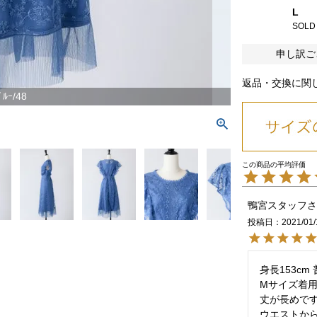
L
SOLD
申し訳ご
返品・交換に関
ﾞﾙｰ/48
鴨宮スタッフ
投稿日
2021/01/
身長153cm
Mサイズ着用
丈が長めです
ウエストか