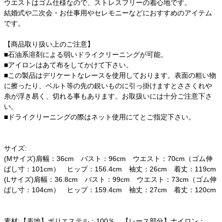
ウエストはゴム仕様なので、ストレスフリーの着心地です。
結婚式や二次会・お仕事用やセレモニーなどにおすすめのアイテム
です。
【商品取り扱い上のご注意】
■石油系溶剤による弱いドライクリーニングが可能。
■アイロンはあて布をしてかけて下さい。
■この製品はデリケートなレースを使用しております。表面の粗い物
に擦ったり、ベルト等の先の鋭いものに引っ掛けますとささくれや
糸が浮き易く、切れる事もあります。お取扱いには十分ご注意下さ
い。
■ドライクリーニングの際はネット使用にてとご指定下さい。
サイズ:
(Mサイズ)肩幅：36cm バスト：96cm ウエスト：70cm（ゴム伸
ばし寸：101cm） ヒップ：156.4cm 袖丈：26cm 着丈：119cm
(Lサイズ)肩幅：36.8cm バスト：99cm ウエスト：73cm（ゴム伸
ばし寸：104cm） ヒップ：159.4cm 袖丈：27cm 着丈：120cm
素材:【表地】ポリエステル：100％ 【レース部分】ナイロン：