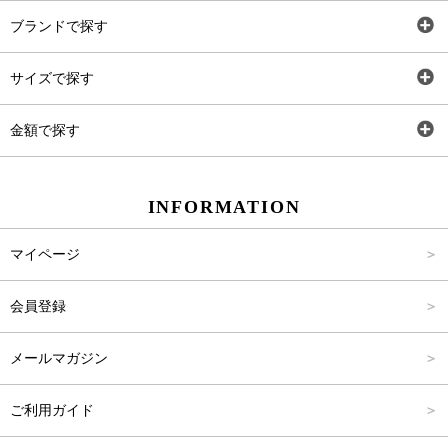
全アイテム
ブランドで探す
トップス
AT
サイズで探す
ワンピース
Rewde
SS
金額で探す
スカート
Carina Beauty
S
～2,000円
INFORMATION
パンツ
Carina Select
M
2,001円～4,000円
マイページ
アウター
Carina Outlet
L
4,001円～6,000円
会員登録
アクセサリー
FREE
6,001円～8,000円
メールマガジン
8,001円～10,000円
ご利用ガイド
10,001円～15,000円