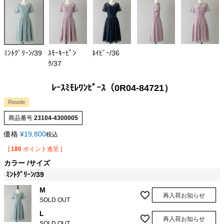
ﾐﾝﾄｸﾞﾘｰﾝ/39
ｽﾓｰｷｰﾋﾟﾝ
ﾈｲﾋﾞｰ/36
ｸ/37
ﾚｰｽﾐﾓﾚﾜﾝﾋﾟｰｽ（0R04-84721）
Rewde
商品番号
23104-4300005
価格
¥
19,800
税込
[
180
ポイント進呈 ]
カラー
サイズ
ﾐﾝﾄｸﾞﾘｰﾝ/39
M
再入荷お知らせ
SOLD OUT
L
再入荷お知らせ
SOLD OUT