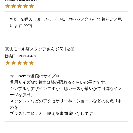
ﾈｲﾋﾞｰを購入しました。ﾊﾟｰﾙﾓﾁｰﾌﾈｯｸﾚｽと合わせて着たいと思
います(*^^*)
京阪モール店スタッフ
25
非公開
投稿日
2020/04/28
☆158cm☆普段のサイズM

着用サイズMで着丈は膝が隠れるくらいの長さです。

シンプルなデザインですが、総レースが華やかで可憐なイメ
ージを演出。

ネックレスなどのアクセサリーや、ショールなどの羽織りも
のを
