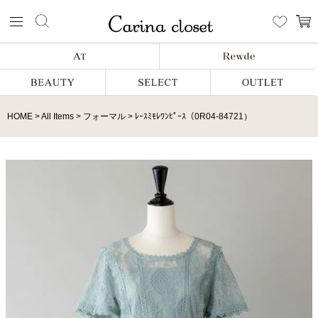
HOME
All Items
フォーマル
ﾚｰｽﾐﾓﾚﾜﾝﾋﾟｰｽ（0R04-84721）