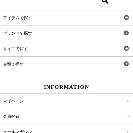
アイテムで探す
全アイテム
ブランドで探す
トップス
AT
サイズで探す
ワンピース
Rewde
SS
金額で探す
スカート
Carina Beauty
S
～2,000円
INFORMATION
パンツ
Carina Select
M
2,001円～4,000円
マイページ
アウター
Carina Outlet
L
4,001円～6,000円
会員登録
アクセサリー
FREE
6,001円～8,000円
メールマガジン