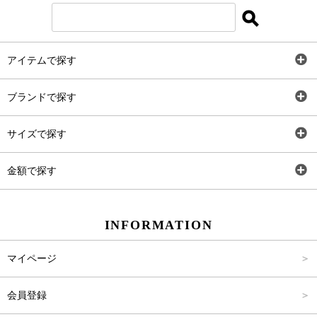
アイテムで探す
全アイテム
ブランドで探す
トップス
AT
サイズで探す
ワンピース
Rewde
SS
金額で探す
スカート
Carina Beauty
S
～2,000円
INFORMATION
パンツ
Carina Select
M
2,001円～4,000円
マイページ
アウター
Carina Outlet
L
4,001円～6,000円
会員登録
アクセサリー
FREE
6,001円～8,000円