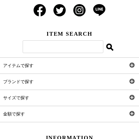
ITEM SEARCH
アイテムで探す
全アイテム
ブランドで探す
トップス
AT
サイズで探す
ワンピース
Rewde
SS
金額で探す
スカート
Carina Beauty
S
～2,000円
INFORMATION