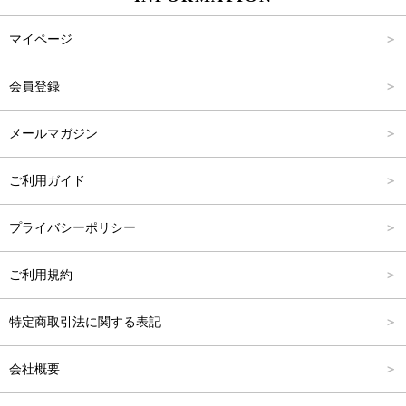
パンツ
Carina Select
M
2,001円～4,000円
マイページ
アウター
Carina Outlet
L
4,001円～6,000円
会員登録
アクセサリー
FREE
6,001円～8,000円
メールマガジン
8,001円～10,000円
ご利用ガイド
10,001円～15,000円
プライバシーポリシー
15,001円～20,000円
ご利用規約
20,001円～25,000円
特定商取引法に関する表記
25,001円～
会社概要