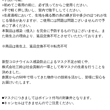
○初めてご着用の前に、必ず洗ってからご使用ください。
○手で軽く押し洗いし、室内で陰干ししてください。
○生産過程において、生地を織る際の糸の継ぎ目や多少のほつれが生
じる場合がありますが、ご使用には問題は問題ございませんので予
めご了承ください。
本製品は感染（侵入）を完全に予防するものではございません。ま
た衛生上の理由より、返品交換不可とさせていただいております。
※商品は衛生上、返品交換不可※転売不可
新型コロナウイルス感染防止によるマスク不足が続く中、
株式会社三鈴は社会貢献の一環として布マスクの生産を行うことを
決めました。
創業からの50年で培ってきた物作りの技術を活かし、皆様に安心を
お届けいたします。
■マスクにつきましてはポイント付与の対象外となります。
■キャンセルはできませんのでご注意ください。