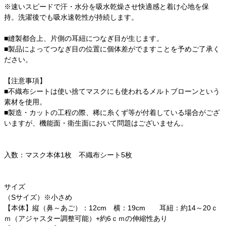
※速いスピードで汗・水分を吸水乾燥させ快適感と着け心地を保
持。洗濯後でも吸水速乾性が持続します。
■縫製都合上、片側の耳紐につなぎ目が生じます。
■製品によってつなぎ目の位置に個体差がでますことを予めご了承く
ださい。
【注意事項】
■不織布シートは使い捨てマスクにも使われるメルトブローンという
素材を使用。
■製造・カットの工程の際、稀に糸くず等が付着している場合がござ
いますが、機能面・衛生面において問題はございません。
入数：マスク本体1枚 不織布シート5枚
サイズ
（Sサイズ）※小さめ
【本体】縦（鼻～あご）：12cm 横：19cm 耳紐：約14～20ｃ
ｍ（アジャスター調整可能）+約6ｃｍの伸縮性あり