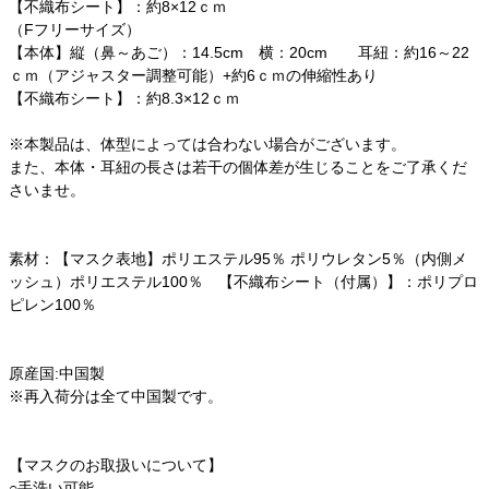
【不織布シート】：約8×12ｃｍ
（Fフリーサイズ）
【本体】縦（鼻～あご）：14.5cm 横：20cm 耳紐：約16～22
ｃｍ（アジャスター調整可能）+約6ｃｍの伸縮性あり
【不織布シート】：約8.3×12ｃｍ
※本製品は、体型によっては合わない場合がございます。
また、本体・耳紐の長さは若干の個体差が生じることをご了承くだ
さいませ。
素材：【マスク表地】ポリエステル95％ ポリウレタン5％（内側メ
ッシュ）ポリエステル100％ 【不織布シート（付属）】：ポリプロ
ピレン100％
原産国:中国製
※再入荷分は全て中国製です。
【マスクのお取扱いについて】
○手洗い可能。