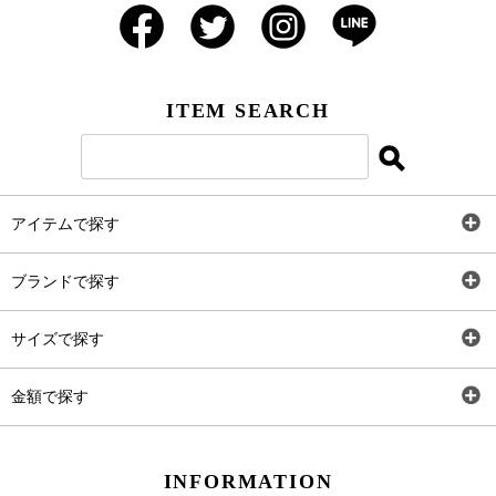
ITEM SEARCH
アイテムで探す
全アイテム
ブランドで探す
トップス
AT
サイズで探す
ワンピース
Rewde
SS
金額で探す
スカート
Carina Beauty
S
～2,000円
INFORMATION
パンツ
Carina Select
M
2,001円～4,000円