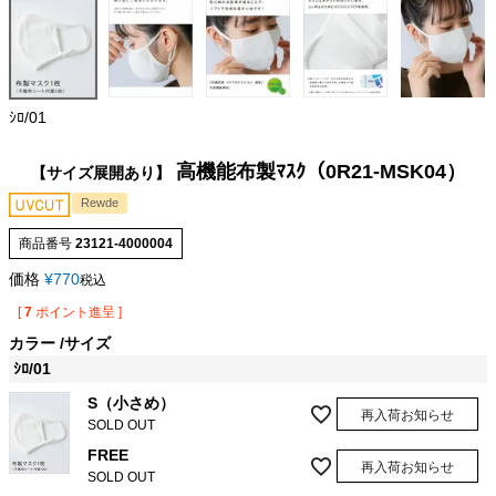
ｼﾛ/01
高機能布製ﾏｽｸ（0R21-MSK04）
【サイズ展開あり】
Rewde
商品番号
23121-4000004
価格
¥
770
税込
[
7
ポイント進呈 ]
カラー
サイズ
ｼﾛ/01
S（小さめ）
再入荷お知らせ
SOLD OUT
FREE
再入荷お知らせ
SOLD OUT