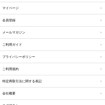
マイページ
アウター
Carina Outlet
L
4,001円～6,000円
会員登録
アクセサリー
FREE
6,001円～8,000円
メールマガジン
8,001円～10,000円
ご利用ガイド
10,001円～15,000円
プライバシーポリシー
15,001円～20,000円
ご利用規約
20,001円～25,000円
特定商取引法に関する表記
25,001円～
会社概要