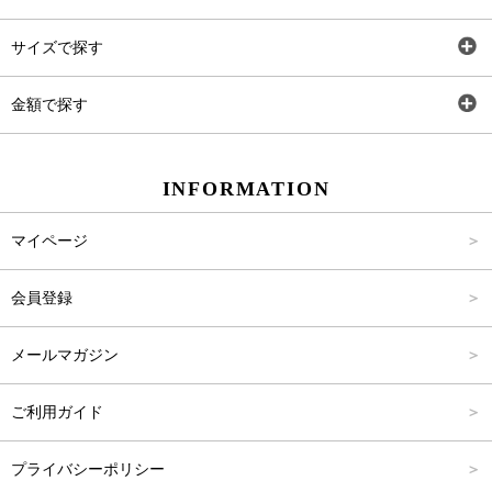
トップス
AT
サイズで探す
ワンピース
Rewde
SS
金額で探す
スカート
Carina Beauty
S
～2,000円
INFORMATION
パンツ
Carina Select
M
2,001円～4,000円
マイページ
アウター
Carina Outlet
L
4,001円～6,000円
会員登録
アクセサリー
FREE
6,001円～8,000円
メールマガジン
8,001円～10,000円
ご利用ガイド
10,001円～15,000円
プライバシーポリシー
15,001円～20,000円