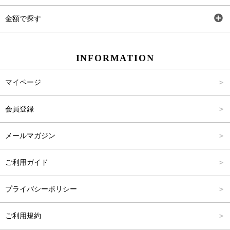
ワンピース
Rewde
SS
金額で探す
スカート
Carina Beauty
S
～2,000円
INFORMATION
パンツ
Carina Select
M
2,001円～4,000円
マイページ
アウター
Carina Outlet
L
4,001円～6,000円
会員登録
アクセサリー
FREE
6,001円～8,000円
メールマガジン
8,001円～10,000円
ご利用ガイド
10,001円～15,000円
プライバシーポリシー
15,001円～20,000円
ご利用規約
20,001円～25,000円