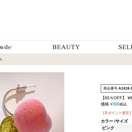
ス
商品番号
A1418-
【65％OFF】
¥
価格
¥
300
税込
[
3
ポイント進呈 ]
カラー
サイズ
ピンク