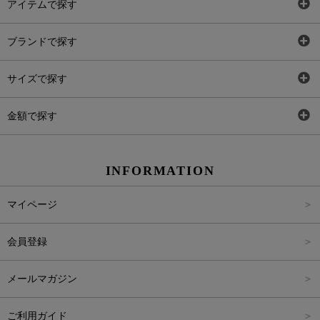
アイテムで探す
全アイテム
ブランドで探す
トップス
AT
サイズで探す
ワンピース
Rewde
SS
金額で探す
スカート
Carina Beauty
S
～2,000円
INFORMATION
パンツ
Carina Select
M
2,001円～4,000円
マイページ
アウター
Carina Outlet
L
4,001円～6,000円
会員登録
アクセサリー
FREE
6,001円～8,000円
メールマガジン
8,001円～10,000円
ご利用ガイド