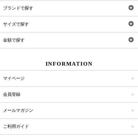
全アイテム
ブランドで探す
トップス
Carina Select
サイズで探す
アウター
Carina Outlet
SS
金額で探す
ワンピース
Rewde
S
～2,000円
INFORMATION
パンツ
M
2,001円～4,000円
マイページ
スカート
L
4,001円～6,000円
会員登録
バッグ
FREE
6,001円～8,000円
メールマガジン
シューズ
8,001円～10,000円
ご利用ガイド
アクセサリー
10,001円～15,000円