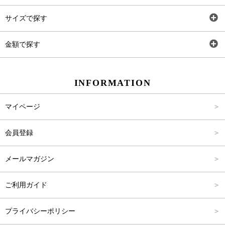
トップス
Carina Select
サイズで探す
アウター
Carina Outlet
SS
金額で探す
ワンピース
Rewde
S
～2,000円
INFORMATION
パンツ
M
2,001円～4,000円
マイページ
スカート
L
4,001円～6,000円
会員登録
バッグ
FREE
6,001円～8,000円
メールマガジン
シューズ
8,001円～10,000円
ご利用ガイド
アクセサリー
10,001円～15,000円
プライバシーポリシー
フォーマル
15,001円～20,000円