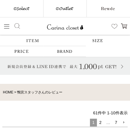
HOME
鴨宮スタッフさんのレビュー
61
件中
1
-
10
件表示
1
2
…
7