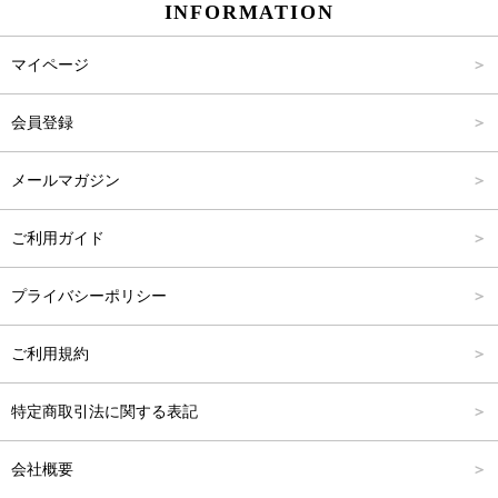
INFORMATION
パンツ
M
2,001円～4,000円
マイページ
スカート
L
4,001円～6,000円
会員登録
バッグ
FREE
6,001円～8,000円
メールマガジン
シューズ
8,001円～10,000円
ご利用ガイド
アクセサリー
10,001円～15,000円
プライバシーポリシー
フォーマル
15,001円～20,000円
ご利用規約
20,001円～25,000円
特定商取引法に関する表記
25,001円～
会社概要