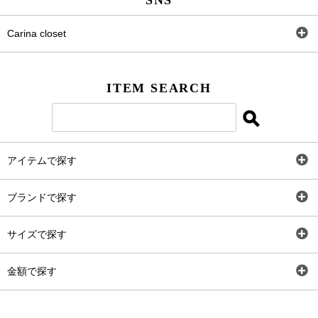
SNS
Carina closet
Facebook
ITEM SEARCH
Twitter
Instagram
アイテムで探す
LINE＠
全アイテム
ブランドで探す
トップス
Carina Select
サイズで探す
アウター
Carina Outlet
SS
金額で探す
ワンピース
Rewde
S
～2,000円