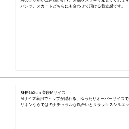
肩のフリルが立体感があり、お腕をスッキリ見せてくれます
パンツ、スカートどちらにも合わせて頂ける着丈感です。
身長153cm 普段Mサイズ

Mサイズ着用でヒップが隠れる、ゆったりオーバーサイズで
リネンならではのナチュラルな風合いとリラックスシルエ