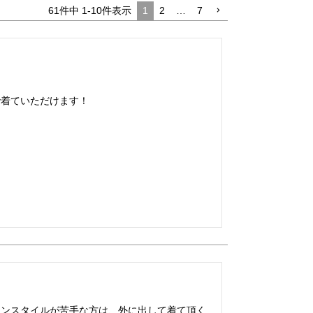
61
件中
1
-
10
件表示
1
2
…
7
で着ていただけます！
インスタイルが苦手な方は、外に出して着て頂く