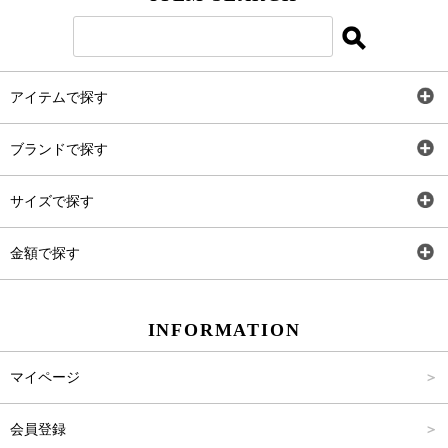
Twitter
Instagram
アイテムで探す
LINE＠
全アイテム
ブランドで探す
トップス
Carina Select
サイズで探す
アウター
Carina Outlet
SS
金額で探す
ワンピース
Rewde
S
～2,000円
INFORMATION
パンツ
M
2,001円～4,000円
マイページ
スカート
L
4,001円～6,000円
会員登録
バッグ
FREE
6,001円～8,000円