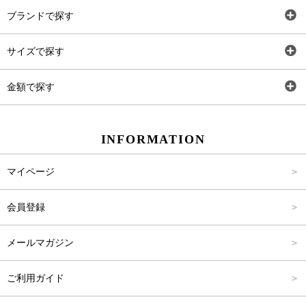
全アイテム
ブランドで探す
トップス
Carina Select
サイズで探す
アウター
Carina Outlet
SS
金額で探す
ワンピース
Rewde
S
～2,000円
INFORMATION
パンツ
M
2,001円～4,000円
マイページ
スカート
L
4,001円～6,000円
会員登録
バッグ
FREE
6,001円～8,000円
メールマガジン
シューズ
8,001円～10,000円
ご利用ガイド
アクセサリー
10,001円～15,000円