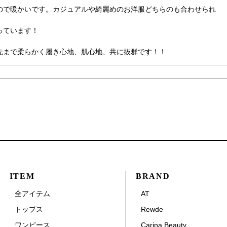
ので暖かいです。カジュアルや綺麗めのお洋服どちらのも合わせられ

ています！

先まで柔らかく履き心地、肌心地、共に抜群です！！
ITEM
BRAND
全アイテム
AT
トップス
Rewde
ワンピース
Carina Beauty