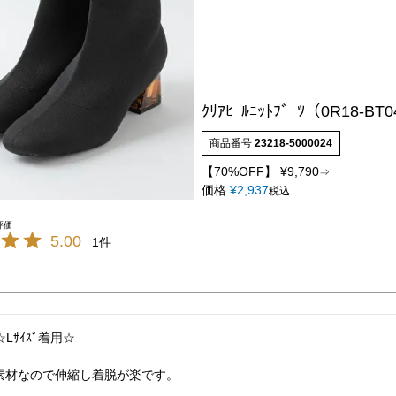
ｸﾘｱﾋｰﾙﾆｯﾄﾌﾞｰﾂ（0R18-BT
商品番号
23218-5000024
【70%OFF】
¥
9,790
⇒
価格
¥
2,937
税込
5.00
1
Lｻｲｽﾞ着用☆

素材なので伸縮し着脱が楽です。
