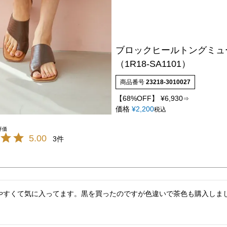
ブロックヒールトングミュ
（1R18-SA1101）
商品番号
23218-3010027
【68%OFF】
¥
6,930
⇒
価格
¥
2,200
税込
5.00
3
やすくて気に入ってます。黒を買ったのですが色違いで茶色も購入しま