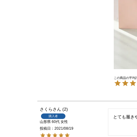
さくら
2
購入者
とても履き
山形県
60代
女性
投稿日
2021/08/19