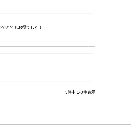
のでとてもお得でした！
3
件中
1
-
3
件表示