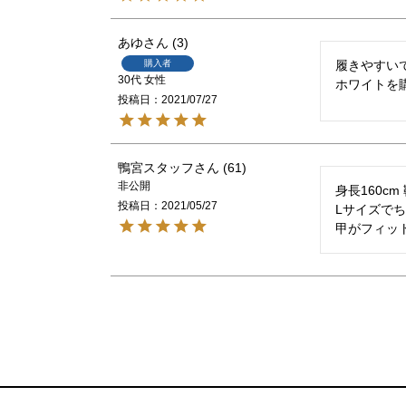
あゆ
3
購入者
履きやすいで
30代
女性
ホワイトを
投稿日
2021/07/27
鴨宮スタッフ
61
非公開
身長160cm
投稿日
2021/05/27
Lサイズでち
甲がフィッ