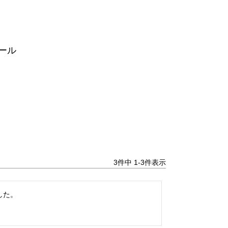
ール
3
件中
1
-
3
件表示
した。