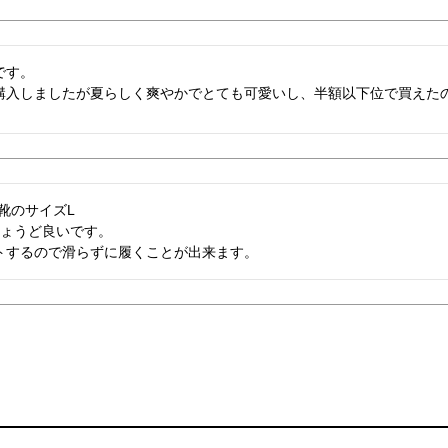
す。

購入しましたが夏らしく爽やかでとても可愛いし、半額以下位で買えた
 靴のサイズL

ょうど良いです。

トするので滑らずに履くことが出来ます。