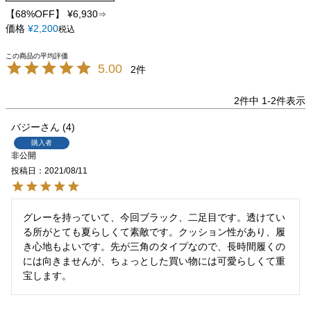
【68%OFF】
¥
6,930
⇒
価格
¥
2,200
税込
5.00
2
2
件中
1
-
2
件表示
バジー
4
購入者
非公開
投稿日
2021/08/11
グレーを持っていて、今回ブラック、二足目です。透けてい
る所がとても夏らしくて素敵です。クッション性があり、履
き心地もよいです。先が三角のタイプなので、長時間履くの
には向きませんが、ちょっとした買い物には可愛らしくて重
宝します。