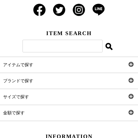
ITEM SEARCH
アイテムで探す
全アイテム
ブランドで探す
トップス
AT
サイズで探す
ワンピース
Rewde
SS
金額で探す
スカート
Carina Beauty
S
～2,000円
INFORMATION