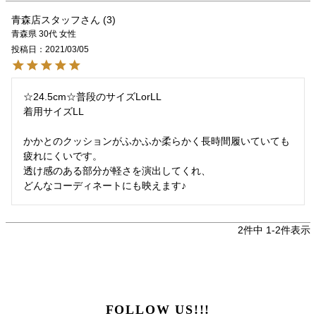
青森店スタッフ
3
青森県
30代
女性
投稿日
2021/03/05
☆24.5cm☆普段のサイズLorLL

着用サイズLL

かかとのクッションがふかふか柔らかく長時間履いていても
疲れにくいです。

透け感のある部分が軽さを演出してくれ、

どんなコーディネートにも映えます♪
2
件中
1
-
2
件表示
FOLLOW US!!!