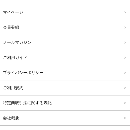
パンツ
Carina Select
M
2,001円～4,000円
マイページ
アウター
Carina Outlet
L
4,001円～6,000円
会員登録
アクセサリー
FREE
6,001円～8,000円
メールマガジン
8,001円～10,000円
ご利用ガイド
10,001円～15,000円
プライバシーポリシー
15,001円～20,000円
ご利用規約
20,001円～25,000円
特定商取引法に関する表記
25,001円～
会社概要