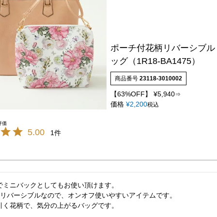
ポーチ付花柄リバーシブル
ッグ（1R18-BA1475）
商品番号
23118-3010002
【63%OFF】
¥
5,940
⇒
価格
¥
2,200
税込
5.00
1
でミニバックとしてもお使い頂けます。

のリバーシブルなので、オンオフ使いやすいアイテムです。

引く花柄で、気分の上がるバッグです。
