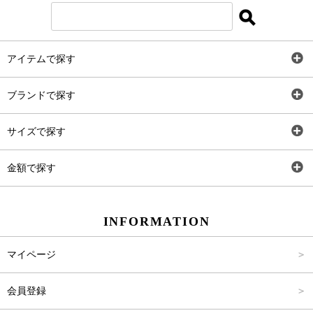
アイテムで探す
全アイテム
ブランドで探す
トップス
AT
サイズで探す
ワンピース
Rewde
SS
金額で探す
スカート
Carina Beauty
S
～2,000円
INFORMATION
パンツ
Carina Select
M
2,001円～4,000円
マイページ
アウター
Carina Outlet
L
4,001円～6,000円
会員登録
アクセサリー
FREE
6,001円～8,000円