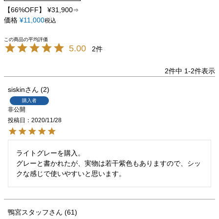
【66%OFF】
¥
31,900
⇒
価格
¥
11,000
税込
5.00
2
2
件中
1
-
2
件表示
siskin
2
購入者
非公開
投稿日
2020/11/28
ライトグレーを購入。

グレーと書かれたが、実物は若干紫色もありますので、シッ
クな感じで使いやすいと思います。
鴨宮スタッフ
61