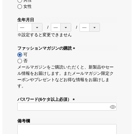
男性
女性
生年月日
※設定すると変更できません
ファッションマガジンの購読
可
(
否
必
メールマガジンをご購読いただくと、新製品やセー
須
ル情報をお届けします。またメールマガジン限定ク
)
ーポンやプレゼントなどお得な情報をお届けしま
す。
パスワード(6ケタ以上必須）
(
必
須
備考欄
)