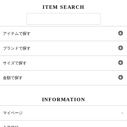
ITEM SEARCH
アイテムで探す
全アイテム
ブランドで探す
トップス
AT
サイズで探す
ワンピース
Rewde
SS
金額で探す
スカート
Carina Beauty
S
～2,000円
INFORMATION
パンツ
Carina Select
M
2,001円～4,000円
マイページ
アウター
Carina Outlet
L
4,001円～6,000円