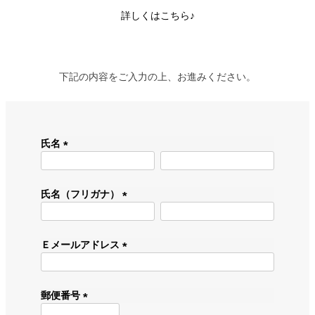
詳しくは
こちら♪
下記の内容をご入力の上、お進みください。
氏名
(
必
須
氏名（フリガナ）
)
(
必
須
Ｅメールアドレス
)
(
必
須
郵便番号
)
(