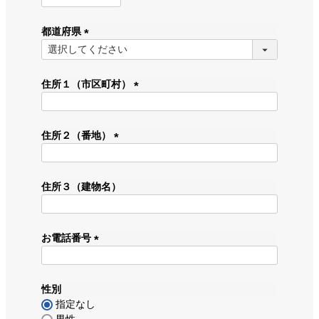
必
須
都道府県
)
(
必
須
住所１（市区町村）
)
(
必
須
住所２（番地）
)
(
必
須
住所３（建物名）
)
お電話番号
(
必
須
性別
)
指定なし