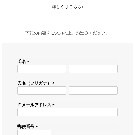
詳しくは
こちら♪
下記の内容をご入力の上、お進みください。
氏名
(
必
須
氏名（フリガナ）
)
(
必
須
Ｅメールアドレス
)
(
必
須
郵便番号
)
(