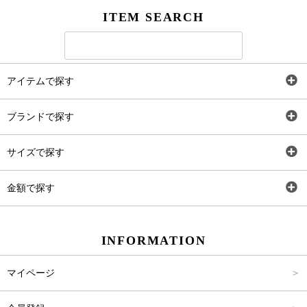
ITEM SEARCH
アイテムで探す
全アイテム
ブランドで探す
トップス
AT
サイズで探す
ワンピース
Rewde
SS
金額で探す
スカート
Carina Beauty
S
～2,000円
INFORMATION
パンツ
Carina Select
M
2,001円～4,000円
マイページ
アウター
Carina Outlet
L
4,001円～6,000円