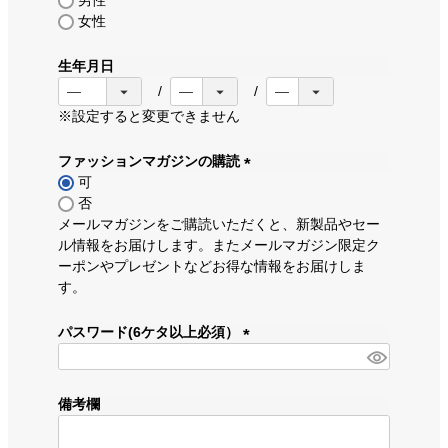
男性
女性
生年月日
※設定すると変更できません
ファッションマガジンの購読
可
(
否
必
メールマガジンをご購読いただくと、新製品やセー
須
ル情報をお届けします。またメールマガジン限定ク
)
ーポンやプレゼントなどお得な情報をお届けしま
す。
パスワード(6ケタ以上必須）
(
必
須
備考欄
)