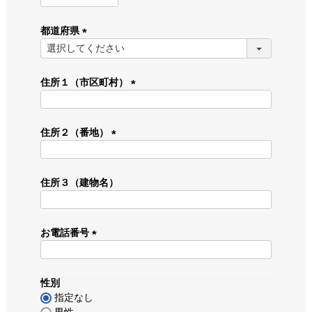
必
須
都道府県
)
(
必
須
住所１（市区町村）
)
(
必
須
住所２（番地）
)
(
必
須
住所３（建物名）
)
お電話番号
(
必
須
性別
)
指定なし