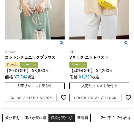
Rewde
AT
コットンチュニックブラウス
Vネック ニットベスト
Rewde
クーポン
クーポン
【20％OFF】
¥
6,930
【40%OFF】
¥
2,200
⇒
⇒
価格
¥
5,544
価格
¥
1,320
税込
税込
入荷リクエスト受付中
入荷リクエスト受付中
2
件中
1
-
2
件表示
並び替え
価格が安い順
価格が高い順
新着順