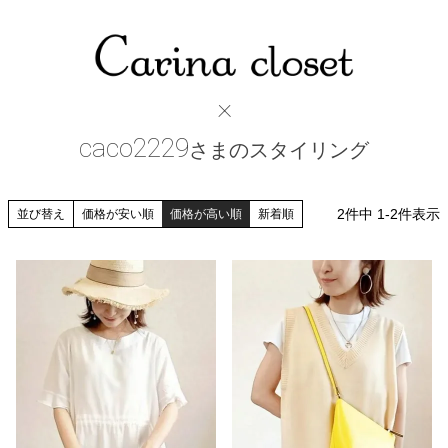
×
caco2229
さまのスタイリング
2
件中
1
-
2
件表示
並び替え
価格が安い順
価格が高い順
新着順