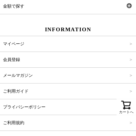
ワンピース
Rewde
SS
金額で探す
スカート
Carina Beauty
S
～2,000円
INFORMATION
パンツ
Carina Select
M
2,001円～4,000円
マイページ
アウター
Carina Outlet
L
4,001円～6,000円
会員登録
アクセサリー
FREE
6,001円～8,000円
メールマガジン
8,001円～10,000円
ご利用ガイド
10,001円～15,000円
プライバシーポリシー
15,001円～20,000円
カートへ
ご利用規約
20,001円～25,000円