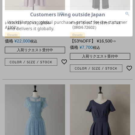
ﾚｰｽﾌﾚｱｽﾘｰﾌﾞﾄﾞﾚｽ（0R04-
ﾊﾞｯｸﾌﾟﾘｰﾂﾊﾟﾝﾂｾｯﾄｱｯﾌﾟﾄﾞﾚｽ
A1952）
（0R04-72602）
Rewde
Rewde
価格
¥
22,000
【53%OFF】
¥
16,500
税込
⇒
価格
¥
7,700
税込
入荷リクエスト受付中
入荷リクエスト受付中