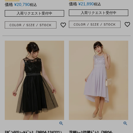
価格
¥
21,890
価格
¥
20,790
税込
税込
入荷リクエスト受付中
入荷リクエスト受付中
ﾘﾎﾞﾝ付ﾁｭｰﾙﾄﾞﾚｽ（9R04-124321）
花柄ﾚｰｽ切替ﾄﾞﾚｽ（9R04-