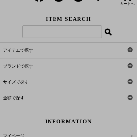
カートへ
ITEM SEARCH
アイテムで探す
全アイテム
ブランドで探す
トップス
AT
サイズで探す
ワンピース
Rewde
SS
金額で探す
スカート
Carina Beauty
S
～2,000円
INFORMATION
パンツ
Carina Select
M
2,001円～4,000円
マイページ