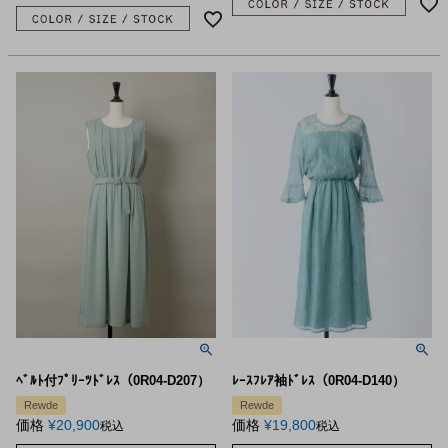
ﾍﾞﾙﾄ付ﾌﾟﾘｰﾂﾄﾞﾚｽ（0R04-D207）
ﾚｰｽﾌﾚｱ袖ﾄﾞﾚｽ（0R04-D140）
Rewde
Rewde
価格
¥
20,900
価格
¥
19,800
税込
税込