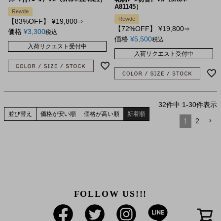
A81145）
Rewde
Rewde
【83%OFF】
¥
19,800
⇒
【72%OFF】
¥
19,800
⇒
価格
¥
3,300
税込
価格
¥
5,500
税込
入荷リクエスト受付中
入荷リクエスト受付中
32
件中
1
-
30
件表示
並び替え
価格が安い順
価格が高い順
新着順
1
2
FOLLOW US!!!