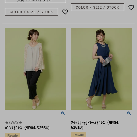
★3WAY★
ｱｸｾｻﾘｰ付ｲﾚﾍﾑﾄﾞﾚｽ（9R04-
61610）
ﾊﾟﾝﾂﾄﾞﾚｽ（9R04-S2554）
Rewde
Rewde