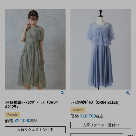
ﾗｯｾﾙ袖総ﾚｰｽﾛﾝｸﾞﾄﾞﾚｽ（0R04-
ﾚｰｽ切替ﾄﾞﾚｽ（0R04-21126）
A2125）
Rewde
Rewde
価格
¥
18,700
税込
価格
¥
22,000
税込
入荷リクエスト受付中
入荷リクエスト受付中