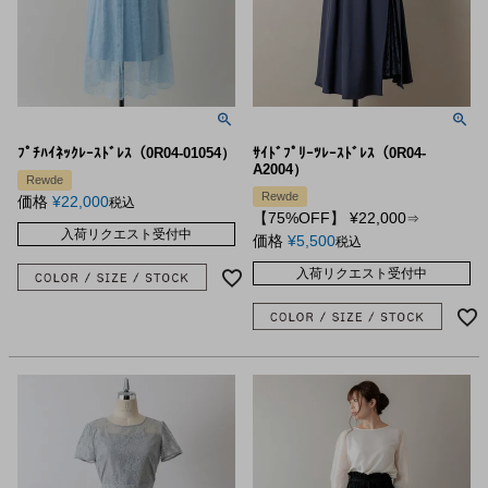
ﾌﾟﾁﾊｲﾈｯｸﾚｰｽﾄﾞﾚｽ（0R04-01054）
ｻｲﾄﾞﾌﾟﾘｰﾂﾚｰｽﾄﾞﾚｽ（0R04-
A2004）
Rewde
Rewde
価格
¥
22,000
税込
【75%OFF】
¥
22,000
⇒
入荷リクエスト受付中
価格
¥
5,500
税込
入荷リクエスト受付中