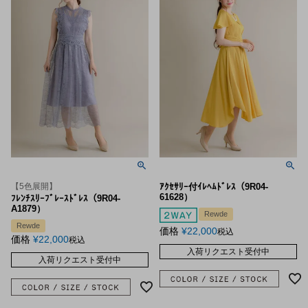
【5色展開】
ｱｸｾｻﾘｰ付ｲﾚﾍﾑﾄﾞﾚｽ（9R04-
61628）
ﾌﾚﾝﾁｽﾘｰﾌﾞﾚｰｽﾄﾞﾚｽ（9R04-
A1879）
Rewde
Rewde
価格
¥
22,000
税込
価格
¥
22,000
税込
入荷リクエスト受付中
入荷リクエスト受付中