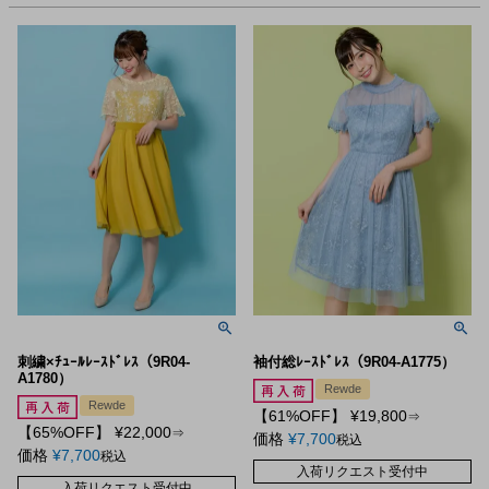
刺繍×ﾁｭｰﾙﾚｰｽﾄﾞﾚｽ（9R04-
袖付総ﾚｰｽﾄﾞﾚｽ（9R04-A1775）
A1780）
Rewde
Rewde
【61%OFF】
¥
19,800
⇒
【65%OFF】
¥
22,000
⇒
価格
¥
7,700
税込
価格
¥
7,700
税込
入荷リクエスト受付中
入荷リクエスト受付中