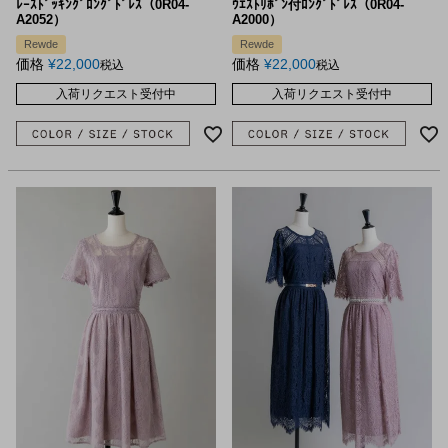
ﾚｰｽﾄﾞｯｷﾝｸﾞﾛﾝｸﾞﾄﾞﾚｽ（0R04-
ｳｴｽﾄﾘﾎﾞﾝ付ﾛﾝｸﾞﾄﾞﾚｽ（0R04-
A2052）
A2000）
Rewde
Rewde
価格
¥
22,000
価格
¥
22,000
税込
税込
入荷リクエスト受付中
入荷リクエスト受付中