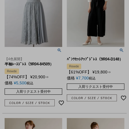
【4色展開】
ﾊﾟﾝﾂｾｯﾄｱｯﾌﾟﾄﾞﾚｽ（9R04-D148）
半袖ﾚｰｽﾄﾞﾚｽ（9R04-84509）
Rewde
Rewde
【61%OFF】
¥
19,800
⇒
【74%OFF】
¥
20,900
⇒
価格
¥
7,700
税込
価格
¥
5,500
税込
入荷リクエスト受付中
入荷リクエスト受付中