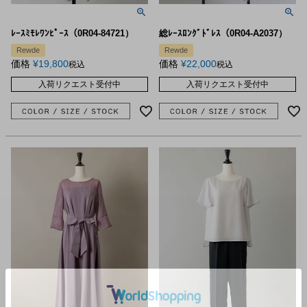
ﾚｰｽﾐﾓﾚﾜﾝﾋﾟｰｽ（0R04-84721）
総ﾚｰｽﾛﾝｸﾞﾄﾞﾚｽ（0R04-A2037）
Rewde
Rewde
価格
¥
19,800
価格
¥
22,000
税込
税込
入荷リクエスト受付中
入荷リクエスト受付中