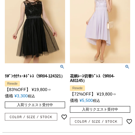
ﾘﾎﾞﾝ付ﾁｭｰﾙﾄﾞﾚｽ（9R04-124321）
花柄ﾚｰｽ切替ﾄﾞﾚｽ（9R04-
A81145）
Rewde
Rewde
【83%OFF】
¥
19,800
⇒
【72%OFF】
¥
19,800
⇒
価格
¥
3,300
税込
価格
¥
5,500
税込
入荷リクエスト受付中
入荷リクエスト受付中