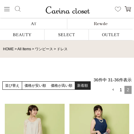
HOME
All Items
ワンピース
ドレス
36
件中
31
-
36
件表示
並び替え
価格が安い順
価格が高い順
新着順
1
2