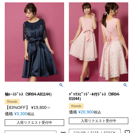
袖ﾚｰｽﾄﾞﾚｽ（9R04-A81144）
ﾊﾞｯｸｽﾋﾟﾝﾄﾞｰﾙ付ﾄﾞﾚｽ（9R04-
01044）
Rewde
Rewde
【83%OFF】
¥
19,800
⇒
価格
¥
20,900
税込
価格
¥
3,300
税込
入荷リクエスト受付中
入荷リクエスト受付中