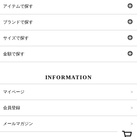
アイテムで探す
全アイテム
ブランドで探す
トップス
AT
サイズで探す
ワンピース
Rewde
SS
金額で探す
スカート
Carina Beauty
S
～2,000円
INFORMATION
パンツ
Carina Select
M
2,001円～4,000円
マイページ
アウター
Carina Outlet
L
4,001円～6,000円
会員登録
アクセサリー
FREE
6,001円～8,000円
メールマガジン
8,001円～10,000円