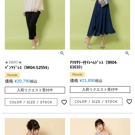
★3WAY★
ｱｸｾｻﾘｰ付ｲﾚﾍﾑﾄﾞﾚｽ（9R04-
61610）
ﾊﾟﾝﾂﾄﾞﾚｽ（9R04-S2554）
Rewde
Rewde
価格
¥
21,890
価格
¥
20,790
税込
税込
入荷リクエスト受付中
入荷リクエスト受付中