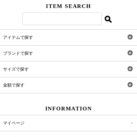
ITEM SEARCH
アイテムで探す
全アイテム
ブランドで探す
トップス
AT
サイズで探す
ワンピース
Rewde
SS
金額で探す
スカート
Carina Beauty
S
～2,000円
INFORMATION
パンツ
Carina Select
M
2,001円～4,000円
マイページ
アウター
Carina Outlet
L
4,001円～6,000円