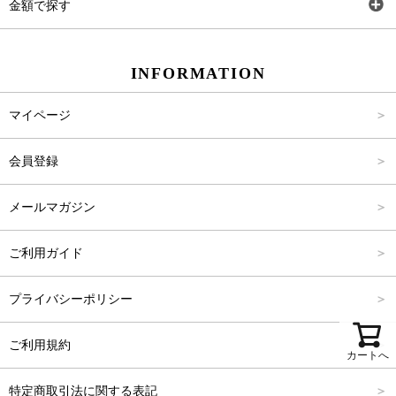
金額で探す
スカート
Carina Beauty
S
～2,000円
INFORMATION
パンツ
Carina Select
M
2,001円～4,000円
マイページ
アウター
Carina Outlet
L
4,001円～6,000円
会員登録
アクセサリー
FREE
6,001円～8,000円
メールマガジン
8,001円～10,000円
ご利用ガイド
10,001円～15,000円
プライバシーポリシー
15,001円～20,000円
ご利用規約
カートへ
20,001円～25,000円
特定商取引法に関する表記