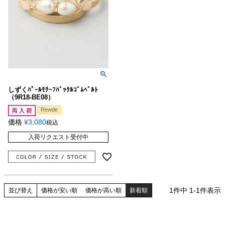
しずくﾊﾟｰﾙﾓﾁｰﾌﾊﾞｯｸﾙｺﾞﾑﾍﾞﾙﾄ
（9R18-BE08）
Rewde
価格
¥
3,080
税込
入荷リクエスト受付中
1
件中
1
-
1
件表示
並び替え
価格が安い順
価格が高い順
新着順