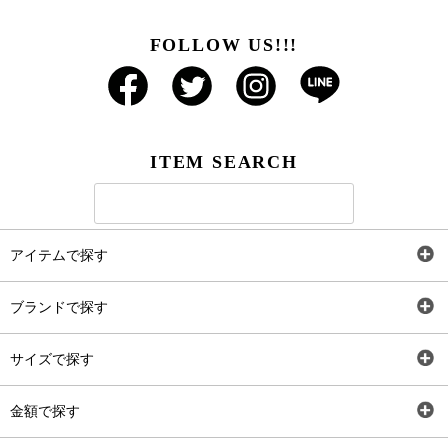
FOLLOW US!!!
ITEM SEARCH
アイテムで探す
全アイテム
ブランドで探す
トップス
AT
サイズで探す
ワンピース
Rewde
SS
金額で探す
スカート
Carina Beauty
S
～2,000円