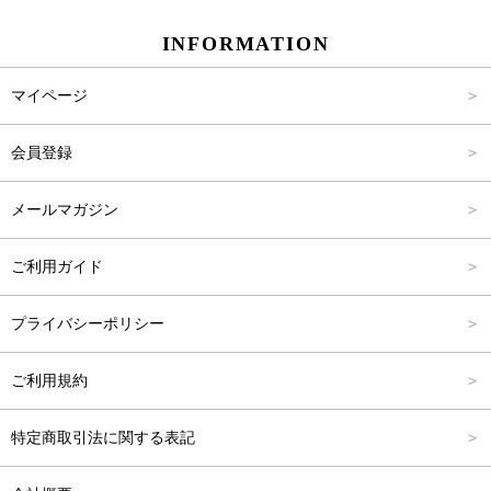
INFORMATION
パンツ
Carina Select
M
2,001円～4,000円
マイページ
アウター
Carina Outlet
L
4,001円～6,000円
会員登録
アクセサリー
FREE
6,001円～8,000円
メールマガジン
8,001円～10,000円
ご利用ガイド
10,001円～15,000円
プライバシーポリシー
15,001円～20,000円
ご利用規約
20,001円～25,000円
特定商取引法に関する表記
25,001円～