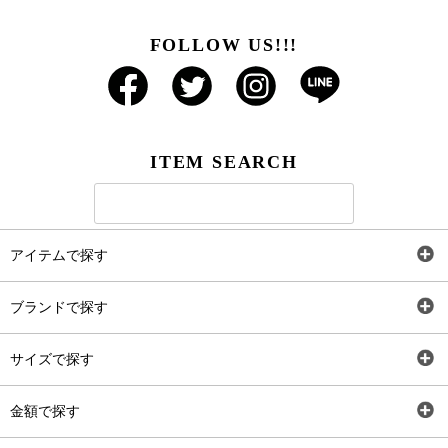
FOLLOW US!!!
ITEM SEARCH
アイテムで探す
全アイテム
ブランドで探す
トップス
AT
サイズで探す
ワンピース
Rewde
SS
金額で探す
スカート
Carina Beauty
S
～2,000円