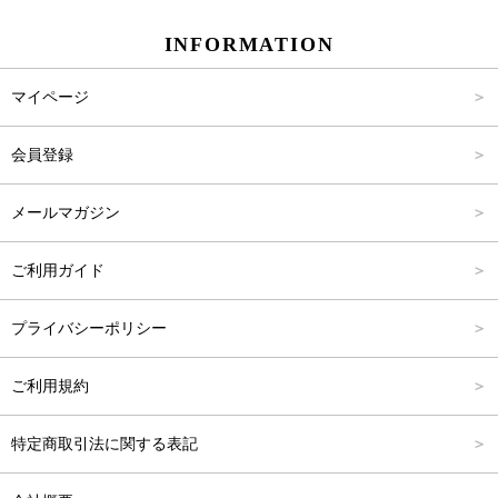
INFORMATION
パンツ
Carina Select
M
2,001円～4,000円
マイページ
アウター
Carina Outlet
L
4,001円～6,000円
会員登録
アクセサリー
FREE
6,001円～8,000円
メールマガジン
8,001円～10,000円
ご利用ガイド
10,001円～15,000円
プライバシーポリシー
15,001円～20,000円
ご利用規約
20,001円～25,000円
特定商取引法に関する表記
25,001円～