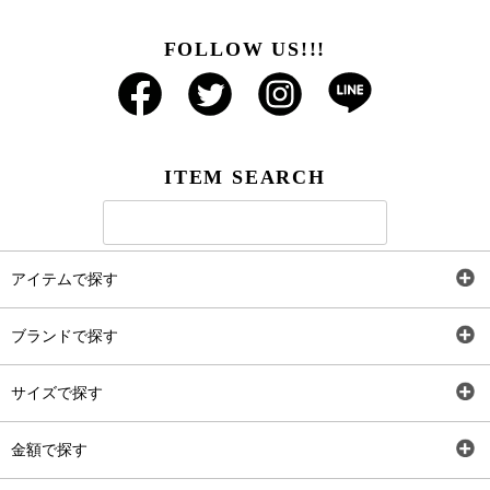
FOLLOW US!!!
ITEM SEARCH
アイテムで探す
全アイテム
ブランドで探す
トップス
AT
サイズで探す
ワンピース
Rewde
SS
金額で探す
スカート
Carina Beauty
S
～2,000円