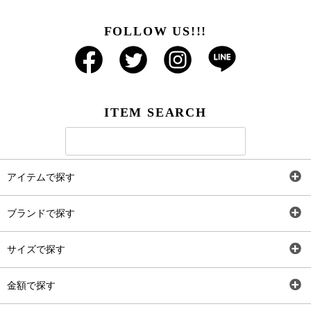
FOLLOW US!!!
ITEM SEARCH
アイテムで探す
全アイテム
ブランドで探す
トップス
AT
サイズで探す
ワンピース
Rewde
SS
金額で探す
スカート
Carina Beauty
S
～2,000円