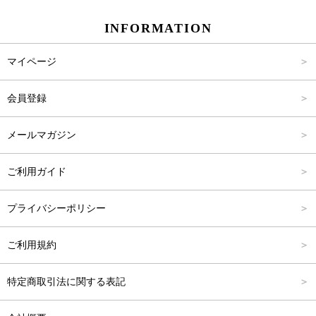
INFORMATION
パンツ
Carina Select
M
2,001円～4,000円
マイページ
アウター
Carina Outlet
L
4,001円～6,000円
会員登録
アクセサリー
FREE
6,001円～8,000円
メールマガジン
8,001円～10,000円
ご利用ガイド
10,001円～15,000円
プライバシーポリシー
15,001円～20,000円
ご利用規約
20,001円～25,000円
特定商取引法に関する表記
25,001円～