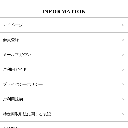
INFORMATION
パンツ
Carina Select
M
2,001円～4,000円
マイページ
アウター
Carina Outlet
L
4,001円～6,000円
会員登録
アクセサリー
FREE
6,001円～8,000円
メールマガジン
8,001円～10,000円
ご利用ガイド
10,001円～15,000円
プライバシーポリシー
15,001円～20,000円
ご利用規約
20,001円～25,000円
特定商取引法に関する表記
25,001円～