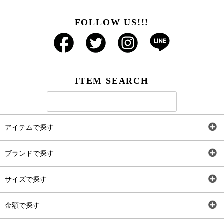
FOLLOW US!!!
ITEM SEARCH
アイテムで探す
全アイテム
ブランドで探す
トップス
AT
サイズで探す
ワンピース
Rewde
SS
金額で探す
スカート
Carina Beauty
S
～2,000円