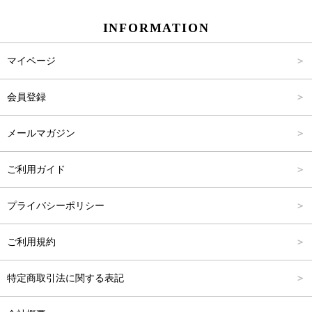
INFORMATION
パンツ
Carina Select
M
2,001円～4,000円
マイページ
アウター
Carina Outlet
L
4,001円～6,000円
会員登録
アクセサリー
FREE
6,001円～8,000円
メールマガジン
8,001円～10,000円
ご利用ガイド
10,001円～15,000円
プライバシーポリシー
15,001円～20,000円
ご利用規約
20,001円～25,000円
特定商取引法に関する表記
25,001円～