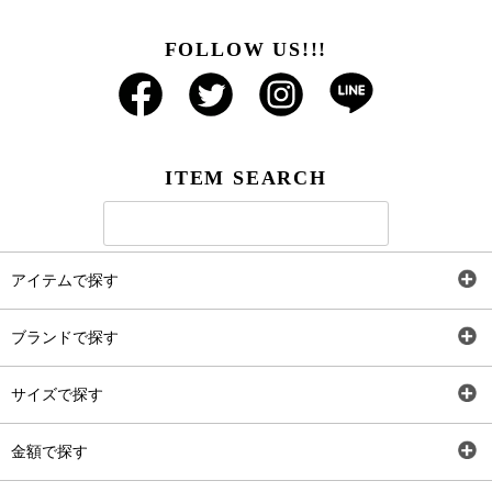
FOLLOW US!!!
ITEM SEARCH
アイテムで探す
全アイテム
ブランドで探す
トップス
AT
サイズで探す
ワンピース
Rewde
SS
金額で探す
スカート
Carina Beauty
S
～2,000円