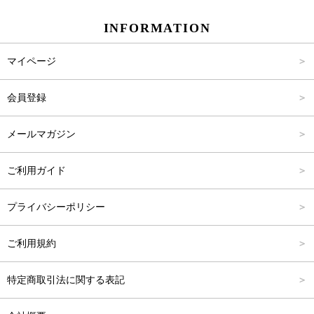
INFORMATION
パンツ
Carina Select
M
2,001円～4,000円
マイページ
アウター
Carina Outlet
L
4,001円～6,000円
会員登録
アクセサリー
FREE
6,001円～8,000円
メールマガジン
8,001円～10,000円
ご利用ガイド
10,001円～15,000円
プライバシーポリシー
15,001円～20,000円
ご利用規約
20,001円～25,000円
特定商取引法に関する表記
25,001円～