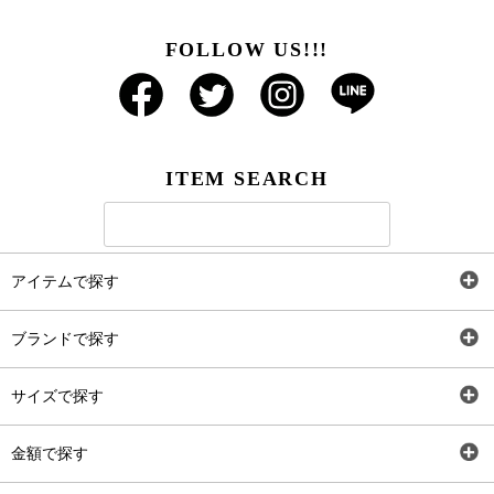
FOLLOW US!!!
ITEM SEARCH
アイテムで探す
全アイテム
ブランドで探す
トップス
AT
サイズで探す
ワンピース
Rewde
SS
金額で探す
スカート
Carina Beauty
S
～2,000円