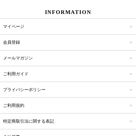
INFORMATION
パンツ
Carina Select
M
2,001円～4,000円
マイページ
アウター
Carina Outlet
L
4,001円～6,000円
会員登録
アクセサリー
FREE
6,001円～8,000円
メールマガジン
8,001円～10,000円
ご利用ガイド
10,001円～15,000円
プライバシーポリシー
15,001円～20,000円
ご利用規約
20,001円～25,000円
特定商取引法に関する表記
25,001円～