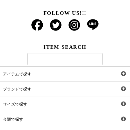
FOLLOW US!!!
ITEM SEARCH
アイテムで探す
全アイテム
ブランドで探す
トップス
AT
サイズで探す
ワンピース
Rewde
SS
金額で探す
スカート
Carina Beauty
S
～2,000円