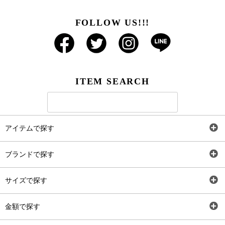
FOLLOW US!!!
ITEM SEARCH
アイテムで探す
全アイテム
ブランドで探す
トップス
AT
サイズで探す
ワンピース
Rewde
SS
金額で探す
スカート
Carina Beauty
S
～2,000円