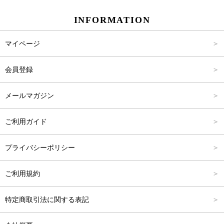
INFORMATION
パンツ
Carina Select
M
2,001円～4,000円
マイページ
アウター
Carina Outlet
L
4,001円～6,000円
会員登録
アクセサリー
FREE
6,001円～8,000円
メールマガジン
8,001円～10,000円
ご利用ガイド
10,001円～15,000円
プライバシーポリシー
15,001円～20,000円
ご利用規約
20,001円～25,000円
特定商取引法に関する表記
25,001円～